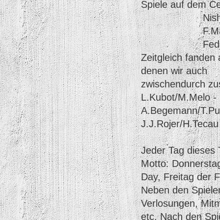
Spiele auf dem C
Nishikori 
F.Mayer -
Federer -
Zeitgleich fanden
denen wir auch
zwischendurch zu
L.Kubot/M.Melo - 
A.Begemann/T.Pu
J.J.Rojer/H.Tecau 
Jeder Tag dieses 
Motto: Donnerstag
Day, Freitag der F
Neben den Spielen
Verlosungen, Mit
etc. Nach den Sp