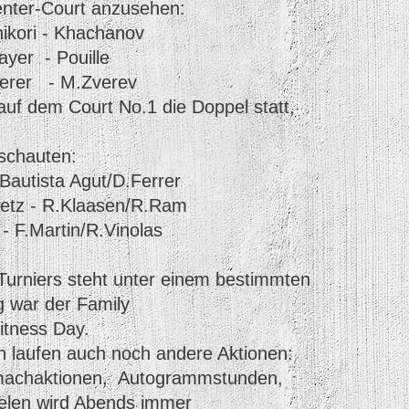
enter-Court anzusehen:
- Khachanov
 Pouille
 M.Zverev
 auf dem Court No.1 die Doppel statt,
schauten:
Bautista Agut/D.Ferrer
etz - R.Klaasen/R.Ram
- F.Martin/R.Vinolas
Turniers steht unter einem bestimmten
 war der Family
itness Day.
 laufen auch noch andere Aktionen:
machaktionen, Autogrammstunden,
ielen wird Abends immer