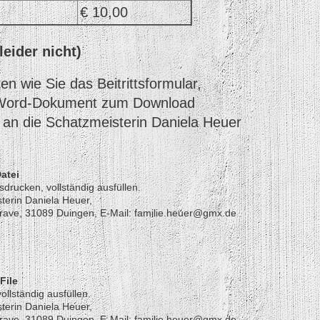
€ 10,00
eider nicht)
en wie Sie das Beitrittsformular,
d Word-Dokument zum Download
d an die Schatzmeisterin Daniela Heuer
Datei
sdrucken, vollständig ausfüllen.
terin Daniela Heuer,
grave, 31089 Duingen, E-Mail: familie.heuer@gmx.de
File
ollständig ausfüllen.
terin Daniela Heuer,
grave, 31089 Duingen, E-Mail: familie.heuer@gmx.de