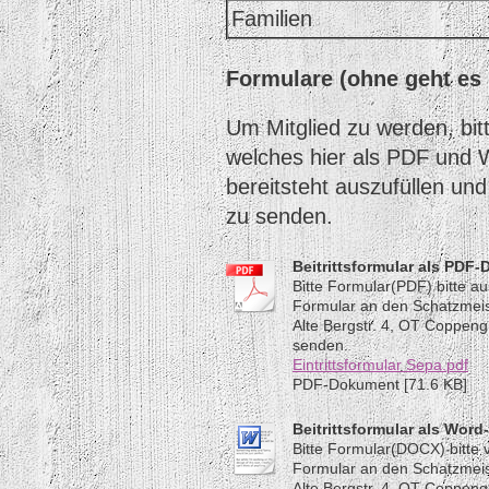
Familien
Formulare (ohne geht es l
Um Mitglied zu werden, bitt
welches hier als PDF un
bereitsteht auszufüllen un
zu senden.
Beitrittsformular als PDF-
Bitte Formular(PDF) bitte au
Formular an den Schatzmeis
Alte Bergstr. 4, OT Coppen
senden.
Eintrittsformular Sepa.pdf
PDF-Dokument [71.6 KB]
Beitrittsformular als Word-
Bitte Formular(DOCX) bitte v
Formular an den Schatzmeis
Alte Bergstr. 4, OT Coppen